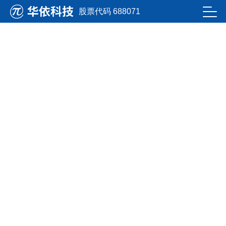
九州酷游ku游登录平台
股票代码 688071
洞悉行业生长趋势
掌握公司最新资讯
NEWS
新闻资讯
九州酷游ku游登录平台新闻
行业新闻